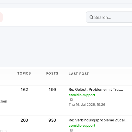
TOPICS
POSTS
LAST POST
T
P
162
199
L
Re: Gelöst: Probleme mit Trut…
O
O
A
comidio support
P
S
S
V
I
T
chen
T
C
S
i
Thu 16. Jul 2026, 19:26
S
P
e
O
w
S
t
T
P
200
930
L
T
Re: Verbindungsprobleme ZScal…
h
O
O
A
comidio support
P
S
e
S
V
I
T
nen.