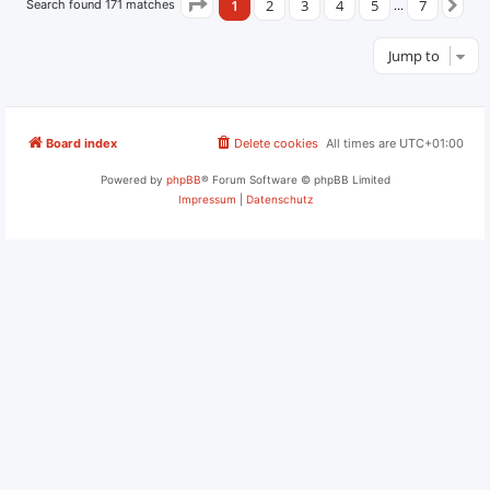
1
2
3
4
5
7
Search found 171 matches
Page
1
of
7
…
Ne
Jump to
Board index
Delete cookies
All times are
UTC+01:00
Powered by
phpBB
® Forum Software © phpBB Limited
Impressum
|
Datenschutz