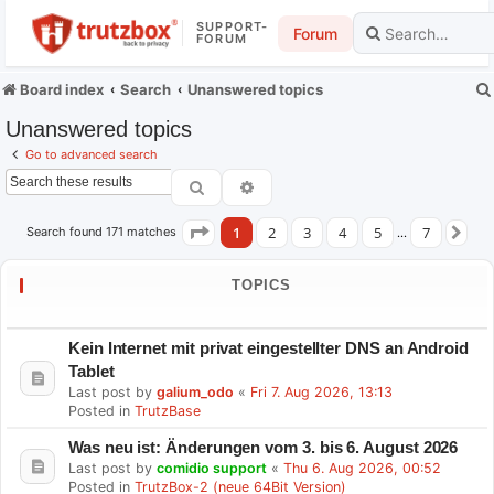
SUPPORT-
Forum
FORUM
Board index
Search
Unanswered topics
Unanswered topics
Go to advanced search
Search
Advanced search
1
2
3
4
5
7
Search found 171 matches
Page
1
of
7
…
Ne
TOPICS
Kein Internet mit privat eingestellter DNS an Android
Tablet
Last post by
galium_odo
«
Fri 7. Aug 2026, 13:13
Posted in
TrutzBase
Was neu ist: Änderungen vom 3. bis 6. August 2026
Last post by
comidio support
«
Thu 6. Aug 2026, 00:52
Posted in
TrutzBox-2 (neue 64Bit Version)