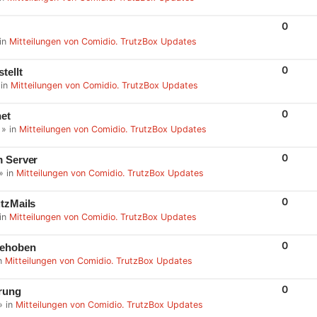
L
I
E
R
0
S
E
in
Mitteilungen von Comidio. TrutzBox Updates
P
L
I
E
R
0
tellt
S
E
 in
Mitteilungen von Comidio. TrutzBox Updates
P
L
I
E
R
0
net
S
E
» in
Mitteilungen von Comidio. TrutzBox Updates
P
L
I
E
R
0
m Server
S
E
» in
Mitteilungen von Comidio. TrutzBox Updates
P
L
I
E
R
0
utzMails
S
E
in
Mitteilungen von Comidio. TrutzBox Updates
P
L
I
E
R
0
behoben
S
E
n
Mitteilungen von Comidio. TrutzBox Updates
P
L
I
E
R
0
erung
S
E
» in
Mitteilungen von Comidio. TrutzBox Updates
P
L