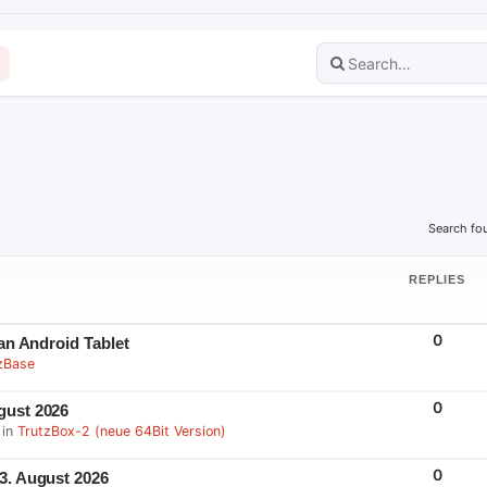
Search fo
REPLIES
R
0
 an Android Tablet
E
zBase
P
L
I
E
R
0
gust 2026
S
E
 in
TrutzBox-2 (neue 64Bit Version)
P
L
I
E
R
0
 3. August 2026
S
E