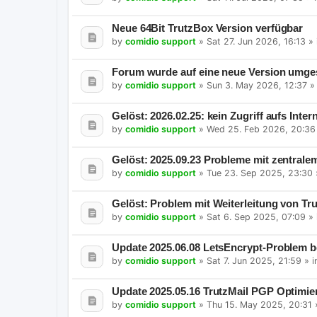
Neue 64Bit TrutzBox Version verfügbar
by
comidio support
»
Sat 27. Jun 2026, 16:13
» 
Forum wurde auf eine neue Version umges
by
comidio support
»
Sun 3. May 2026, 12:37
»
Gelöst: 2026.02.25: kein Zugriff aufs Inter
by
comidio support
»
Wed 25. Feb 2026, 20:36
Gelöst: 2025.09.23 Probleme mit zentrale
by
comidio support
»
Tue 23. Sep 2025, 23:30
Gelöst: Problem mit Weiterleitung von Tr
by
comidio support
»
Sat 6. Sep 2025, 07:09
» 
Update 2025.06.08 LetsEncrypt-Problem 
by
comidio support
»
Sat 7. Jun 2025, 21:59
» i
Update 2025.05.16 TrutzMail PGP Optimi
by
comidio support
»
Thu 15. May 2025, 20:31