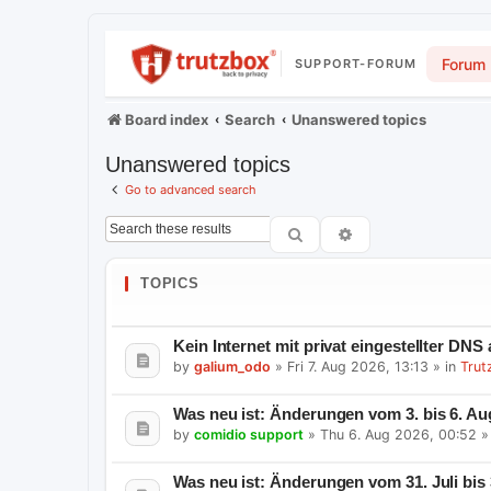
Forum
SUPPORT-FORUM
Board index
Search
Unanswered topics
Unanswered topics
Go to advanced search
Search
Advanced search
TOPICS
Kein Internet mit privat eingestellter DNS
by
galium_odo
»
Fri 7. Aug 2026, 13:13
» in
Trut
Was neu ist: Änderungen vom 3. bis 6. Au
by
comidio support
»
Thu 6. Aug 2026, 00:52
»
Was neu ist: Änderungen vom 31. Juli bis