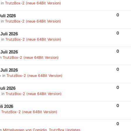
 in
TrutzBox-2 (neue 64Bit Version)
P
L
I
E
R
0
uli 2026
S
E
 in
TrutzBox-2 (neue 64Bit Version)
P
L
I
E
R
0
Juli 2026
S
E
 in
TrutzBox-2 (neue 64Bit Version)
P
L
I
E
R
0
Juli 2026
S
E
in
TrutzBox-2 (neue 64Bit Version)
P
L
I
E
R
0
Juli 2026
S
E
» in
TrutzBox-2 (neue 64Bit Version)
P
L
I
E
R
0
uli 2026
S
E
 in
TrutzBox-2 (neue 64Bit Version)
P
L
I
E
R
0
li 2026
S
E
n
TrutzBox-2 (neue 64Bit Version)
P
L
I
E
R
0
S
E
in
Mitteilungen von Comidio. TrutzBox Updates
P