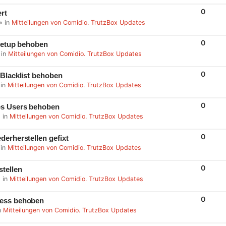
I
E
R
0
rt
S
E
» in
Mitteilungen von Comidio. TrutzBox Updates
P
L
I
E
R
0
 Setup behoben
S
E
 in
Mitteilungen von Comidio. TrutzBox Updates
P
L
I
E
R
0
 Blacklist behoben
S
E
 in
Mitteilungen von Comidio. TrutzBox Updates
P
L
I
E
R
0
es Users behoben
S
E
 in
Mitteilungen von Comidio. TrutzBox Updates
P
L
I
E
R
0
derherstellen gefixt
S
E
 in
Mitteilungen von Comidio. TrutzBox Updates
P
L
I
E
R
0
stellen
S
E
 in
Mitteilungen von Comidio. TrutzBox Updates
P
L
I
E
R
0
zess behoben
S
E
n
Mitteilungen von Comidio. TrutzBox Updates
P
L
I