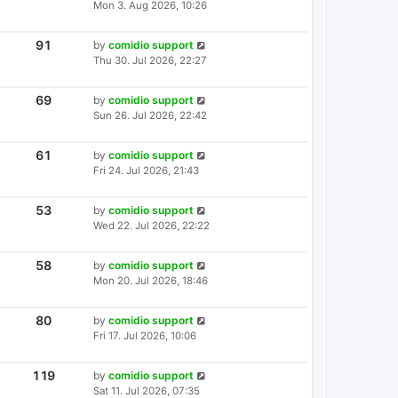
A
Mon 3. Aug 2026, 10:26
E
S
S
W
T
T
S
P
V
91
L
by
comidio support
I
O
A
Thu 30. Jul 2026, 22:27
E
S
S
W
T
T
S
P
V
69
L
by
comidio support
I
O
A
Sun 26. Jul 2026, 22:42
E
S
S
W
T
T
S
P
V
61
L
by
comidio support
I
O
A
Fri 24. Jul 2026, 21:43
E
S
S
W
T
T
S
P
V
53
L
by
comidio support
I
O
A
Wed 22. Jul 2026, 22:22
E
S
S
W
T
T
S
P
V
58
L
by
comidio support
I
O
A
Mon 20. Jul 2026, 18:46
E
S
S
W
T
T
S
P
V
80
L
by
comidio support
I
O
A
Fri 17. Jul 2026, 10:06
E
S
S
W
T
T
S
P
V
119
L
by
comidio support
I
O
A
Sat 11. Jul 2026, 07:35
E