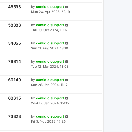
T
T
S
P
V
46593
L
by
comidio support
I
O
A
Mon 28. Apr 2025, 22:19
E
S
S
W
T
T
S
P
V
58388
L
by
comidio support
I
O
A
Thu 10. Oct 2024, 11:07
E
S
S
W
T
T
S
P
V
54055
L
by
comidio support
I
O
A
Sun 11. Aug 2024, 13:10
E
S
S
W
T
T
S
P
V
76614
L
by
comidio support
I
O
A
Tue 12. Mar 2024, 18:05
E
S
S
W
T
T
S
P
V
66149
L
by
comidio support
I
O
A
Sun 28. Jan 2024, 11:17
E
S
S
W
T
T
S
P
V
68615
L
by
comidio support
I
O
A
Wed 17. Jan 2024, 15:05
E
S
S
W
T
T
S
P
V
73323
L
by
comidio support
I
O
A
Fri 3. Nov 2023, 17:26
E
S
S
W
T
T
S