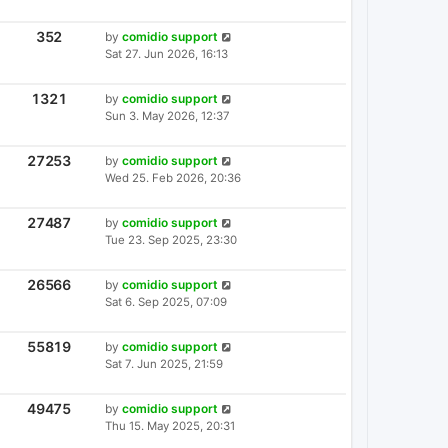
S
S
W
T
T
S
P
V
352
L
by
comidio support
I
O
A
Sat 27. Jun 2026, 16:13
E
S
S
W
T
T
S
P
V
1321
L
by
comidio support
I
O
A
Sun 3. May 2026, 12:37
E
S
S
W
T
T
S
P
V
27253
L
by
comidio support
I
O
A
Wed 25. Feb 2026, 20:36
E
S
S
W
T
T
S
P
V
27487
L
by
comidio support
I
O
A
Tue 23. Sep 2025, 23:30
E
S
S
W
T
T
S
P
V
26566
L
by
comidio support
I
O
A
Sat 6. Sep 2025, 07:09
E
S
S
W
T
T
S
P
V
55819
L
by
comidio support
I
O
A
Sat 7. Jun 2025, 21:59
E
S
S
W
T
T
S
P
V
49475
L
by
comidio support
I
O
A
Thu 15. May 2025, 20:31
E
S
S
W