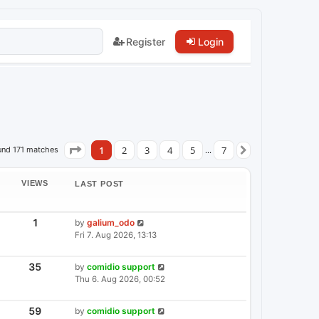
Register
Login
1
2
3
4
5
7
und 171 matches
Page
1
of
7
…
Next
VIEWS
LAST POST
V
1
L
by
galium_odo
I
A
Fri 7. Aug 2026, 13:13
E
S
W
T
S
P
V
35
L
by
comidio support
I
O
A
Thu 6. Aug 2026, 00:52
E
S
S
W
T
T
S
P
V
59
L
by
comidio support
I
O