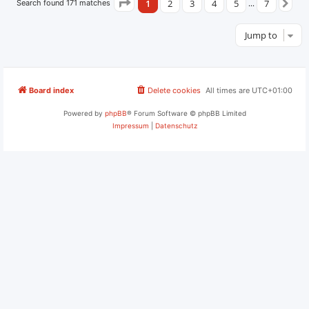
1
2
3
4
5
7
Search found 171 matches
Page
1
of
7
…
Ne
Jump to
Board index
Delete cookies
All times are
UTC+01:00
Powered by
phpBB
® Forum Software © phpBB Limited
Impressum
|
Datenschutz