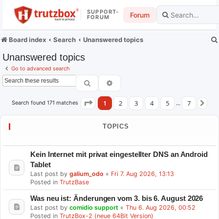
SUPPORT-
Forum
FORUM
Board index
Search
Unanswered topics
Unanswered topics
Go to advanced search
Search
Advanced search
1
2
3
4
5
7
Search found 171 matches
Page
1
of
7
…
Ne
TOPICS
Kein Internet mit privat eingestellter DNS an Android
Tablet
Last post by
galium_odo
«
Fri 7. Aug 2026, 13:13
Posted in
TrutzBase
Was neu ist: Änderungen vom 3. bis 6. August 2026
Last post by
comidio support
«
Thu 6. Aug 2026, 00:52
Posted in
TrutzBox-2 (neue 64Bit Version)