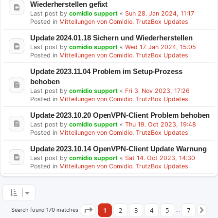
Wiederherstellen gefixt
Last post by
comidio support
«
Sun 28. Jan 2024, 11:17
Posted in
Mitteilungen von Comidio. TrutzBox Updates
Update 2024.01.18 Sichern und Wiederherstellen
Last post by
comidio support
«
Wed 17. Jan 2024, 15:05
Posted in
Mitteilungen von Comidio. TrutzBox Updates
Update 2023.11.04 Problem im Setup-Prozess
behoben
Last post by
comidio support
«
Fri 3. Nov 2023, 17:26
Posted in
Mitteilungen von Comidio. TrutzBox Updates
Update 2023.10.20 OpenVPN-Client Problem behoben
Last post by
comidio support
«
Thu 19. Oct 2023, 19:48
Posted in
Mitteilungen von Comidio. TrutzBox Updates
Update 2023.10.14 OpenVPN-Client Update Warnung
Last post by
comidio support
«
Sat 14. Oct 2023, 14:30
Posted in
Mitteilungen von Comidio. TrutzBox Updates
1
2
3
4
5
7
Search found 170 matches
Page
1
of
7
…
N