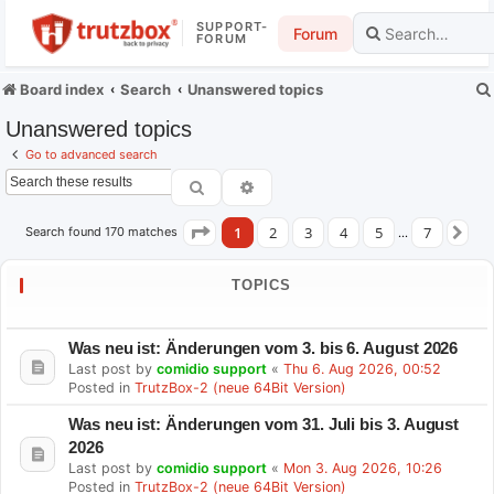
SUPPORT-
Forum
FORUM
Board index
Search
Unanswered topics
Unanswered topics
Go to advanced search
Search
Advanced search
1
2
3
4
5
7
Search found 170 matches
Page
1
of
7
…
N
TOPICS
Was neu ist: Änderungen vom 3. bis 6. August 2026
Last post by
comidio support
«
Thu 6. Aug 2026, 00:52
Posted in
TrutzBox-2 (neue 64Bit Version)
Was neu ist: Änderungen vom 31. Juli bis 3. August
2026
Last post by
comidio support
«
Mon 3. Aug 2026, 10:26
Posted in
TrutzBox-2 (neue 64Bit Version)