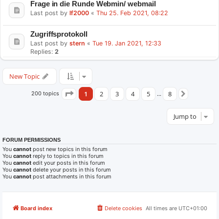
Frage in die Runde Webmin/ webmail
Last post by
lf2000
«
Thu 25. Feb 2021, 08:22
Zugriffsprotokoll
Last post by
stern
«
Tue 19. Jan 2021, 12:33
Replies:
2
New Topic
1
2
3
4
5
8
200 topics
Page
1
of
8
…
Next
Jump to
FORUM PERMISSIONS
You
cannot
post new topics in this forum
You
cannot
reply to topics in this forum
You
cannot
edit your posts in this forum
You
cannot
delete your posts in this forum
You
cannot
post attachments in this forum
Board index
Delete cookies
All times are
UTC+01:00