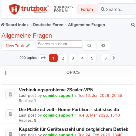
SUPPORT-
Forum
FORUM
Board index
Deutsche Foren
Allgemeine Fragen
Allgemeine Fragen
Search
Advanced searc
New Topic
1
2
3
4
5
8
200 topics
Page
1
of
8
…
Next
TOPICS
Verbindungsprobleme ZScaler-VPN
Last post by
comidio support
«
Tue 16. Jun 2026, 20:55
Replies:
1
Die Platte ist voll - Home-Partition - statistics.db
Last post by
comidio support
«
Tue 3. Mar 2026, 15:10
Replies:
5
Kapazität für Geräteanzahl und zeitgleichem Betrieb
Last post by
comidio support
«
Tue 24. Feb 2026, 13:40