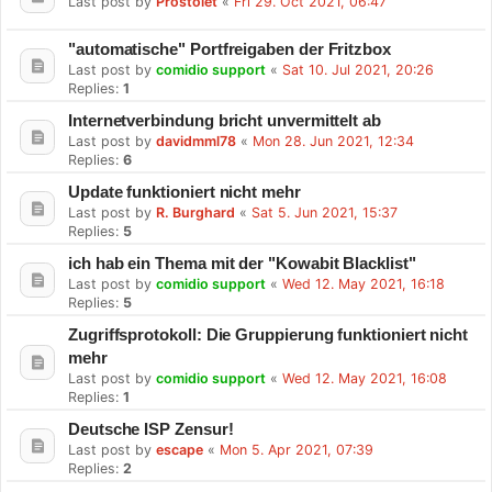
Last post by
Prostolet
«
Fri 29. Oct 2021, 06:47
"automatische" Portfreigaben der Fritzbox
Last post by
comidio support
«
Sat 10. Jul 2021, 20:26
Replies:
1
Internetverbindung bricht unvermittelt ab
Last post by
davidmml78
«
Mon 28. Jun 2021, 12:34
Replies:
6
Update funktioniert nicht mehr
Last post by
R. Burghard
«
Sat 5. Jun 2021, 15:37
Replies:
5
ich hab ein Thema mit der "Kowabit Blacklist"
Last post by
comidio support
«
Wed 12. May 2021, 16:18
Replies:
5
Zugriffsprotokoll: Die Gruppierung funktioniert nicht
mehr
Last post by
comidio support
«
Wed 12. May 2021, 16:08
Replies:
1
Deutsche ISP Zensur!
Last post by
escape
«
Mon 5. Apr 2021, 07:39
Replies:
2