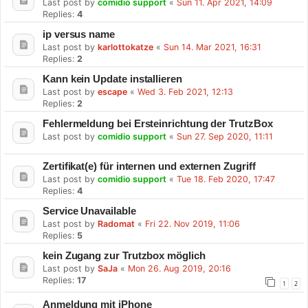
Last post by
comidio support
«
Sun 11. Apr 2021, 14:09
Replies:
4
ip versus name
Last post by
karlottokatze
«
Sun 14. Mar 2021, 16:31
Replies:
2
Kann kein Update installieren
Last post by
escape
«
Wed 3. Feb 2021, 12:13
Replies:
2
Fehlermeldung bei Ersteinrichtung der TrutzBox
Last post by
comidio support
«
Sun 27. Sep 2020, 11:11
Zertifikat(e) für internen und externen Zugriff
Last post by
comidio support
«
Tue 18. Feb 2020, 17:47
Replies:
4
Service Unavailable
Last post by
Radomat
«
Fri 22. Nov 2019, 11:06
Replies:
5
kein Zugang zur Trutzbox möglich
Last post by
SaJa
«
Mon 26. Aug 2019, 20:16
Replies:
17
1
2
Anmeldung mit iPhone