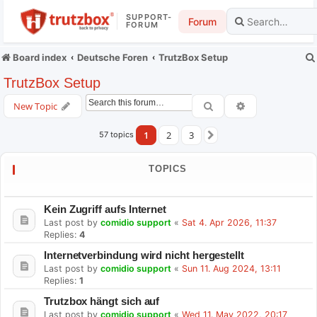
SUPPORT-
Forum
FORUM
Board index
Deutsche Foren
TrutzBox Setup
TrutzBox Setup
Search
Advanced searc
New Topic
1
2
3
57 topics
Next
TOPICS
Kein Zugriff aufs Internet
Last post by
comidio support
«
Sat 4. Apr 2026, 11:37
Replies:
4
Internetverbindung wird nicht hergestellt
Last post by
comidio support
«
Sun 11. Aug 2024, 13:11
Replies:
1
Trutzbox hängt sich auf
Last post by
comidio support
«
Wed 11. May 2022, 20:17