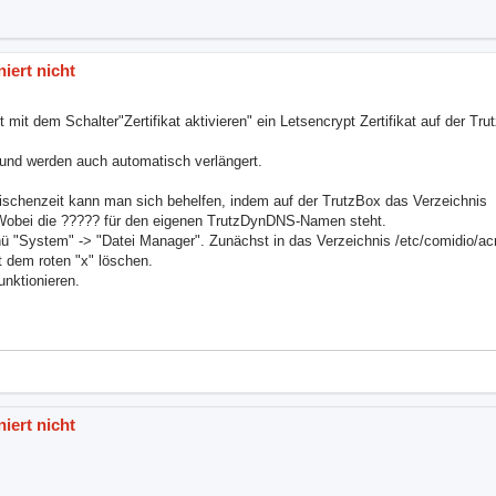
niert nicht
t dem Schalter"Zertifikat aktivieren" ein Letsencrypt Zertifikat auf der Trutz
n und werden auch automatisch verlängert.
wischenzeit kann man sich behelfen, indem auf der TrutzBox das Verzeichnis
 Wobei die ????? für den eigenen TrutzDynDNS-Namen steht.
 "System" -> "Datei Manager". Zunächst in das Verzeichnis /etc/comidio/acm
 dem roten "x" löschen.
unktionieren.
niert nicht