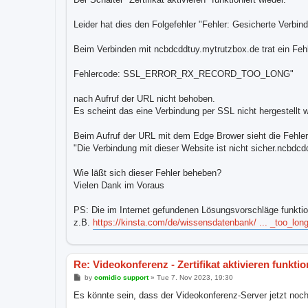
Leider hat dies den Folgefehler "Fehler: Gesicherte Verbi
Beim Verbinden mit ncbdcddtuy.mytrutzbox.de trat ein Fehle
Fehlercode: SSL_ERROR_RX_RECORD_TOO_LONG"
nach Aufruf der URL nicht behoben.
Es scheint das eine Verbindung per SSL nicht hergestellt 
Beim Aufruf der URL mit dem Edge Brower sieht die Fehler
"Die Verbindung mit dieser Website ist nicht sicher.ncbdcd
Wie läßt sich dieser Fehler beheben?
Vielen Dank im Voraus
PS: Die im Internet gefundenen Lösungsvorschläge funktioni
z.B.
https://kinsta.com/de/wissensdatenbank/ ... _too_long
Re: Videokonferenz - Zertifikat aktivieren funktio
P
by
comidio support
»
Tue 7. Nov 2023, 19:30
o
s
Es könnte sein, dass der Videokonferenz-Server jetzt noch e
t