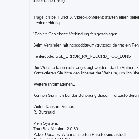
leider ohne Erfolg.
Trage ich bei Punkt 3. Video-Konferenz starten einen beli
Fehlermeldung
"Fehler: Gesicherte Verbindung fehlgeschlagen
Beim Verbinden mit ncbdcddtuy.mytrutzbox.de trat ein Fehle
Fehlercode: SSL_ERROR_RX_RECORD_TOO_LONG
Die Website kann nicht angezeigt werden, da die Authentizit
Kontaktieren Sie bitte den Inhaber der Website, um ihn üb
Weitere Informationen…"
Können Sie mich bei der Behebung dieser "Herausforderun
Vielen Dank im Voraus
R. Burghard
Mein System:
TrutzBox Version: 2.0.89
Paket-Updates: Alle installierten Pakete sind aktuell