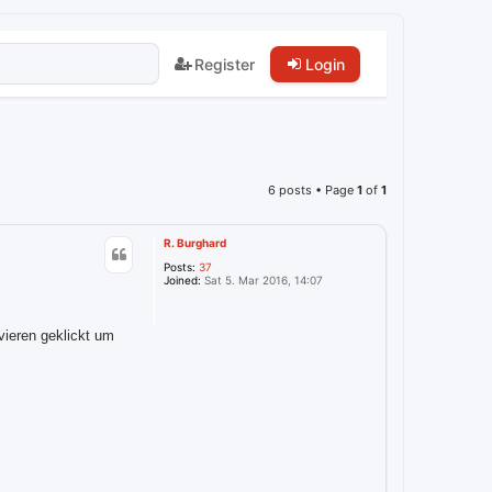
Register
Login
6 posts • Page
1
of
1
R. Burghard
Posts:
37
Joined:
Sat 5. Mar 2016, 14:07
vieren geklickt um