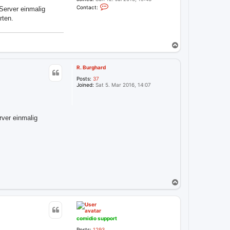
C
Contact:
-Server einmalig
o
n
rten.
t
a
c
t
T
c
o
o
p
m
i
R. Burghard
d
i
Posts:
37
o
Joined:
Sat 5. Mar 2016, 14:07
s
u
p
p
o
rver einmalig
r
t
T
o
p
comidio support
Posts:
1293