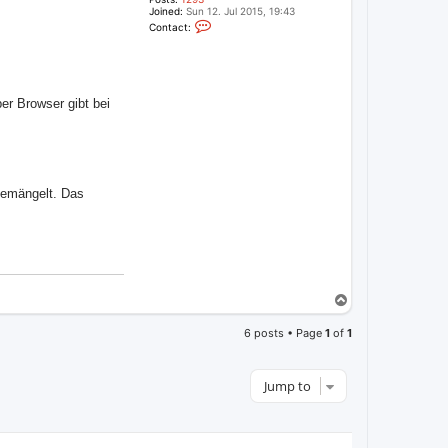
Joined:
Sun 12. Jul 2015, 19:43
C
Contact:
o
n
t
a
c
t
er Browser gibt bei
c
o
m
i
d
i
o
s
bemängelt. Das
u
p
p
o
r
t
T
o
p
6 posts • Page
1
of
1
Jump to