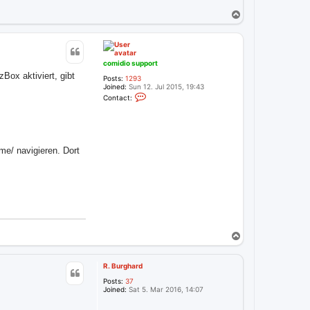
T
o
p
comidio support
Box aktiviert, gibt
Posts:
1293
Joined:
Sun 12. Jul 2015, 19:43
C
Contact:
o
n
t
a
c
t
e/ navigieren. Dort
c
o
m
i
d
i
o
s
u
p
T
p
o
o
r
p
t
R. Burghard
Posts:
37
Joined:
Sat 5. Mar 2016, 14:07