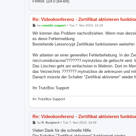
Firefox 119.0 (64-Bit)
Re: Videokonferenz - Zertifikat aktivieren funktio
P
by
comidio support
»
Tue 7. Nov 2023, 16:18
o
s
Wir können das Problem nachvollziehen. Wenn man derzeit mi
t
es diese Fehlermeldung.
Bestehende Letsencrypt Zertifikate funktionieren weiterhi
Wir arbeiten an einer generellen Fehlerbehebung. In der Z
/etc/comidio/acme/???????.mytrutzbox.de gelöscht wird.
Das Löschen geht am einfachsten in Webmin. Dort im Menü
das Verzeichnis ???????.mytrutzbox.de ankreuzen und mit
Danach müsste der Schalter "Zertifikat aktivieren" wieder f
Ihr TrutzBox Support
Ihr TrutzBox Support
Re: Videokonferenz - Zertifikat aktivieren funktio
P
by
R. Burghard
»
Tue 7. Nov 2023, 18:29
o
s
Vielen Dank für die schnelle Hilfe.
t
Der Schalter "Zertifikat aktivieren" funktioniert wieder.