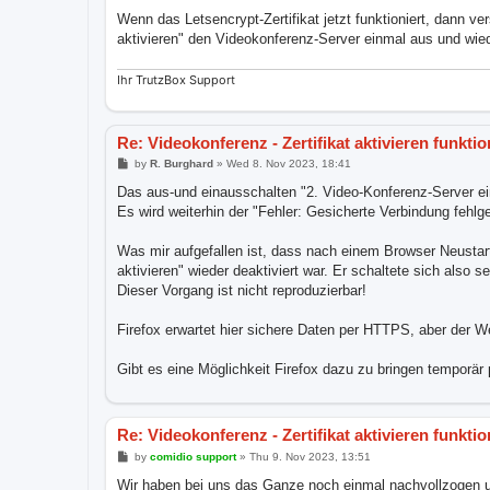
Wenn das Letsencrypt-Zertifikat jetzt funktioniert, dann v
aktivieren" den Videokonferenz-Server einmal aus und wie
Ihr TrutzBox Support
Re: Videokonferenz - Zertifikat aktivieren funktio
P
by
R. Burghard
»
Wed 8. Nov 2023, 18:41
o
s
Das aus-und einausschalten "2. Video-Konferenz-Server einm
t
Es wird weiterhin der "Fehler: Gesicherte Verbindung fehlg
Was mir aufgefallen ist, dass nach einem Browser Neustart
aktivieren" wieder deaktiviert war. Er schaltete sich also s
Dieser Vorgang ist nicht reproduzierbar!
Firefox erwartet hier sichere Daten per HTTPS, aber der 
Gibt es eine Möglichkeit Firefox dazu zu bringen tempor
Re: Videokonferenz - Zertifikat aktivieren funktio
P
by
comidio support
»
Thu 9. Nov 2023, 13:51
o
s
Wir haben bei uns das Ganze noch einmal nachvollzogen u