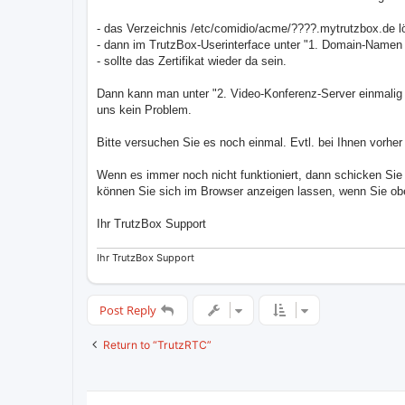
t
- das Verzeichnis /etc/comidio/acme/????.mytrutzbox.de l
- dann im TrutzBox-Userinterface unter "1. Domain-Namen fe
- sollte das Zertifikat wieder da sein.
Dann kann man unter "2. Video-Konferenz-Server einmalig a
uns kein Problem.
Bitte versuchen Sie es noch einmal. Evtl. bei Ihnen vorh
Wenn es immer noch nicht funktioniert, dann schicken Sie 
können Sie sich im Browser anzeigen lassen, wenn Sie obe
Ihr TrutzBox Support
Ihr TrutzBox Support
Post Reply
Return to “TrutzRTC”