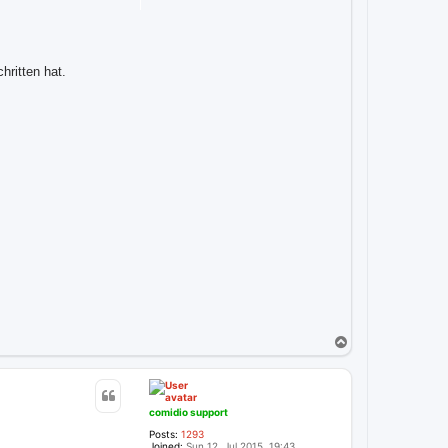
hritten hat.
T
o
p
comidio support
Posts:
1293
Joined:
Sun 12. Jul 2015, 19:43