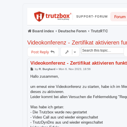
Forum
SUPPORT-FORUM
Board index
Deutsche Foren
TrutzRTC
Videokonferenz - Zertifikat aktivieren fun
Post Reply
Videokonferenz - Zertifikat aktivieren funkt
P
by
R. Burghard
»
Mon 6. Nov 2023, 18:56
o
s
Hallo zusammen,
t
um erneut eine Videokonferenz zu starten, habe ich im Men
dieses zu aktivieren.
Leider kommt bei allen Versuchen die Fehlermeldung "Reque
Was habe ich getan:
- Die Trutzbox wurde neu gestartet
- Video Call aus und wieder eingeschaltet
- TrutzDynDns aus und wieder eingeschaltet